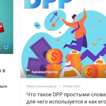
0
 в
Администратор
ишло
Финансовые модели
09 Мар 2024
Что такое DPP простыми слова
для чего используется и как ег