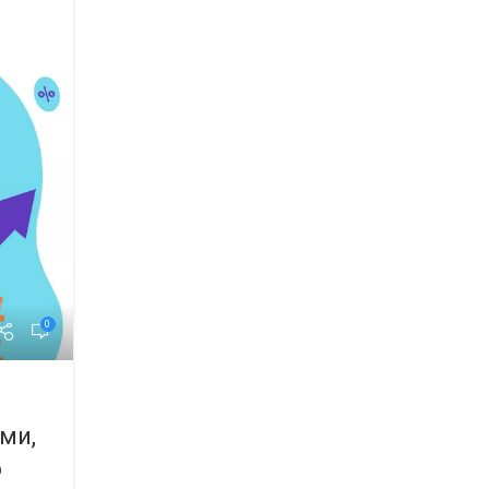
0
ми,
о