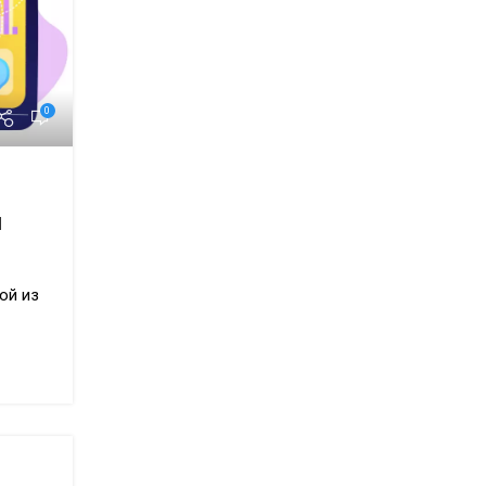
0
и
ой из