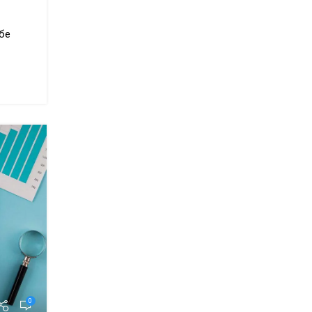
ебе
0