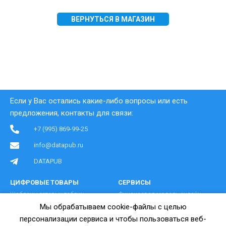
ВЕРНУТЬСЯ В МАГАЗИН
Если у Вас остались какие-либо вопросы или есть
предложения, контакты для связи:
+7 (995) 869-99-25
info@datapub.ru
DATAPUB
ЦИФРОВЫЕ ТОВАРЫ
СЕРВИСЫ
Шаблоны готовых таблиц
Финансовая модель онлайн
Мы обрабатываем cookie-файлы с целью
Финансовые модели
Калькулятор тарифов РКО
персонализации сервиса и чтобы пользоваться веб-
Бизнес-планы с расчетами
Коды ОКВЭД онлайн