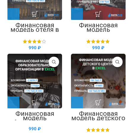
Финансовая
Финансовая
модель отеля в
модель
Excel
автосервиса в
Excel
₽
₽
Финансовая
Финансовая
модель
модель детского
образовательно
центра в Excel
й организации в
₽
Excel