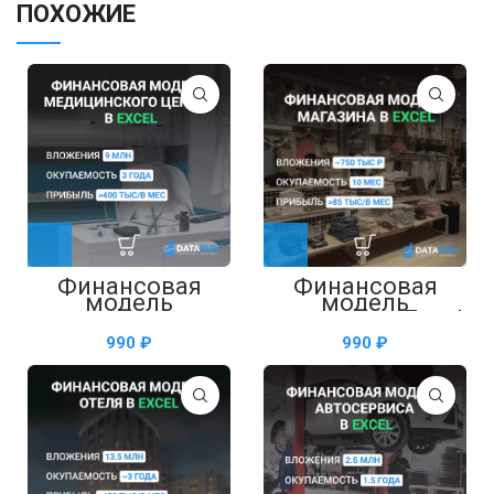
ПОХОЖИЕ
Финансовая
Финансовая
модель
модель
медицинского
магазина в Excel
центра в Excel
₽
₽