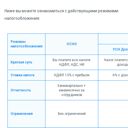
Ниже вы можете ознакомиться с действующими режимами
налогообложения:
Режимы
ОСНО
налогообложения
УСН До
Вы платите все налоги:
Налог платитс
Краткая суть
НДФЛ, НДС, НИ
доход
Ставка налога
НДФЛ 13% с прибыли
6% с дох
Ежеквартально +
Отчетность
ежемесячно за
сотрудников
Ограничения
Без ограничений