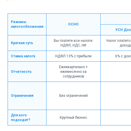
Режимы
ОСНО
налогообложения
УСН До
Вы платите все налоги:
Налог платитс
Краткая суть
НДФЛ, НДС, НИ
доход
Ставка налога
НДФЛ 13% с прибыли
6% с дох
Ежеквартально +
Отчетность
ежемесячно за
сотрудников
Ограничения
Без ограничений
Для кого
Крупный бизнес
подходит?