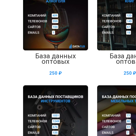
В КОРЗИНУ
В КОРЗ
База данных
База да
оптовых
оптов
поставщиков
поставщик
алкоголя — таблица
— таблица 
₽
в Excel