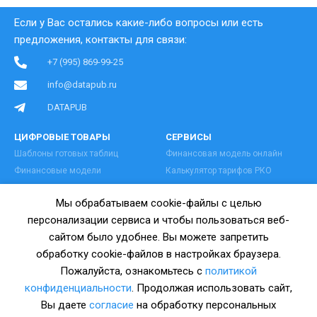
Если у Вас остались какие-либо вопросы или есть
предложения, контакты для связи:
+7 (995) 869-99-25
info@datapub.ru
DATAPUB
ЦИФРОВЫЕ ТОВАРЫ
СЕРВИСЫ
Шаблоны готовых таблиц
Финансовая модель онлайн
Финансовые модели
Калькулятор тарифов РКО
Бизнес-планы с расчетами
Коды ОКВЭД онлайн
Мы обрабатываем cookie-файлы с целью
Базы данных поставщиков
Регистрация бизнеса
персонализации сервиса и чтобы пользоваться веб-
ПОКУПАТЕЛЯМ
ПРАВОВАЯ ИНФОРМАЦИЯ
сайтом было удобнее. Вы можете запретить
Бонусы клиентам
Публичная оферта
обработку cookie-файлов в настройках браузера.
Контакты
Пользовательское соглашение
Пожалуйста, ознакомьтесь с
политикой
О нас
Политика конфиденциальности
конфиденциальности
. Продолжая использовать сайт,
Блог
Согласие на обработку ПДН
Вы даете
согласие
на обработку персональных