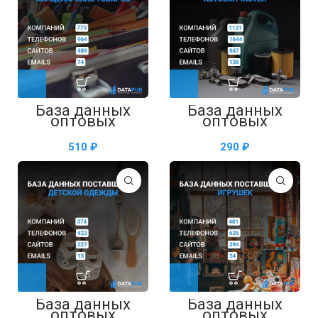
База данных
База данных
оптовых
оптовых
поставщиков
поставщиков
канцелярских
автозапчастей —
₽
₽
товаров —
таблица в Excel
таблица в Excel
База данных
База данных
оптовых
оптовых