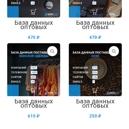
База данных
База данных
оптовых
оптовых
поставщиков
поставщиков
косметики —
мужской одежды
₽
₽
таблица в Excel
— таблица в
Excel
База данных
База данных
оптовых
оптовых
поставщиков
поставщиков
женской одежды
кофе — таблица
₽
₽
— таблица в
в Excel
Excel