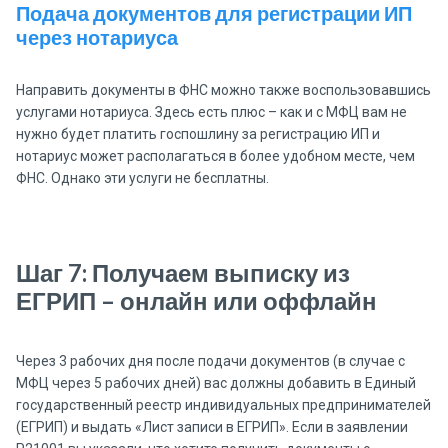
Подача документов для регистрации ИП
Филиал ГАУ КК «МФЦ КК» в г. Краснодар, офис на ул.
350020, к
через нотариуса
Красная
Красная, 
Направить документы в ФНС можно также воспользовавшись
услугами нотариуса. Здесь есть плюс – как и с МФЦ вам не
нужно будет платить госпошлину за регистрацию ИП и
нотариус может располагаться в более удобном месте, чем
ФНС. Однако эти услуги не бесплатны.
Шаг 7: Получаем выписку из
ЕГРИП – онлайн или оффлайн
Через 3 рабочих дня после подачи документов (в случае с
МФЦ через 5 рабочих дней) вас должны добавить в Единый
государственный реестр индивидуальных предпринимателей
(ЕГРИП) и выдать «Лист записи в ЕГРИП». Если в заявлении