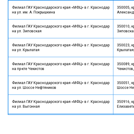
Филиал ГАУ Краснодарского края «МФЦ» в г. Краснодар
350005, к
на ул. им. А. Покрышкина
Александ
Филиал ГАУ Краснодарского края «МФЦ» в г. Краснодар
350010, к
на ул. Зиповская
Зиповская
Филиал ГАУ Краснодарского края «МФЦ» в г. Краснодар
350023, к
на ул. Крылатая
Крылатая,
Филиал ГАУ Краснодарского края «МФЦ» в г. Краснодар
350089, к
на пр-кте Чекистов
Чекистов,
Филиал ГАУ Краснодарского края «МФЦ» в г. Краснодар
350051, к
на ул. Шоссе Нефтяников
Шоссе Не
Филиал ГАУ Краснодарского края «МФЦ» в г. Краснодар
350916, к
на ул. Выгонная
Елизавети
Филиал ГАУ Краснодарского края «МФЦ» в г. Краснодар
350059, к
на ул. Уральской
Уральская