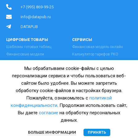
+7 (995) 869-99-25
info@datapub.ru
DATAPUB
ЦИФРОВЫЕ ТОВАРЫ
СЕРВИСЫ
Шаблоны готовых таблиц
Финансовая модель онлайн
Финансовые модели
Калькулятор тарифов РКО
Бизнес-планы с расчетами
Коды ОКВЭД онлайн
Мы обрабатываем cookie-файлы с целью
Базы данных поставщиков
Регистрация бизнеса
персонализации сервиса и чтобы пользоваться веб-
ПОКУПАТЕЛЯМ
ПРАВОВАЯ ИНФОРМАЦИЯ
сайтом было удобнее. Вы можете запретить
Бонусы клиентам
Публичная оферта
обработку cookie-файлов в настройках браузера.
Контакты
Пользовательское соглашение
Пожалуйста, ознакомьтесь с
политикой
О нас
Политика конфиденциальности
конфиденциальности
. Продолжая использовать сайт,
Блог
Согласие на обработку ПДН
Вы даете
согласие
на обработку персональных
Согласие на рассылку
данных.
БОЛЬШЕ ИНФОРМАЦИИ
ПРИНЯТЬ
© 2026 ДАТАПАБ - умные таблицы. Все права защищены