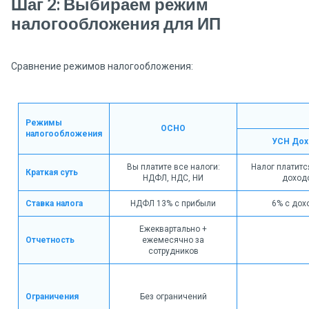
Шаг 2: Выбираем режим
налогообложения для ИП
Сравнение режимов налогообложения:
Режимы
ОСНО
налогообложения
УСН До
Вы платите все налоги:
Налог платитс
Краткая суть
НДФЛ, НДС, НИ
доход
Ставка налога
НДФЛ 13% с прибыли
6% с дох
Ежеквартально +
Отчетность
ежемесячно за
сотрудников
Ограничения
Без ограничений