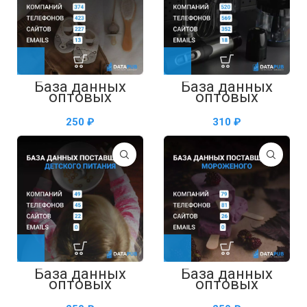
База данных
База данных
оптовых
оптовых
поставщиков
поставщиков
детской одежды
бытовой техники
₽
₽
— таблица в
— таблица в
Excel
Excel
База данных
База данных
оптовых
оптовых
поставщиков
поставщиков
детского
мороженого —