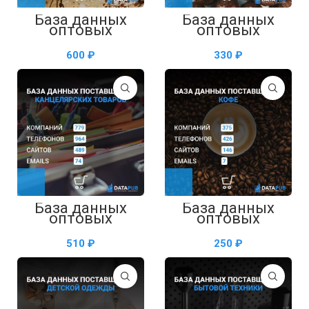
База данных
База данных
оптовых
оптовых
поставщиков
поставщиков
бытовой химии
кондитерских
₽
₽
— таблица в
изделий —
Excel
таблица в Excel
База данных
База данных
оптовых
оптовых
поставщиков
поставщиков
канцелярских
кофе — таблица
₽
₽
товаров —
в Excel
таблица в Excel