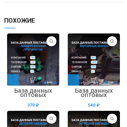
ПОХОЖИЕ
База данных
База данных
оптовых
оптовых
поставщиков
поставщиков
лекарственных
моторных масел
₽
₽
препаратов —
— таблица в
таблица в Excel
Excel