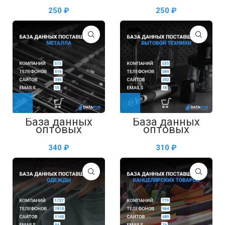
мебельных
зоотоваров —
₽
₽
тканей —
таблица в Excel
таблица в Excel
База данных
База данных
оптовых
оптовых
поставщиков
поставщиков
металла —
бытовой техники
₽
₽
таблица в Excel
— таблица в
Excel