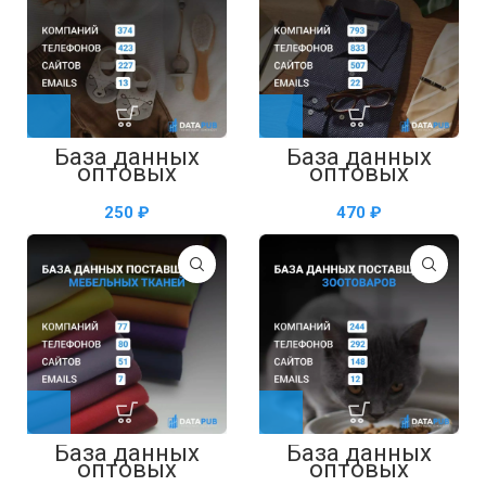
База данных
База данных
оптовых
оптовых
поставщиков
поставщиков
детской одежды
мужской одежды
₽
₽
— таблица в
— таблица в
Excel
Excel
База данных
База данных
оптовых
оптовых
поставщиков
поставщиков