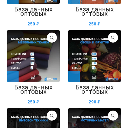
База данных
База данных
оптовых
оптовых
поставщиков
поставщиков
алкоголя —
кирпича —
₽
₽
таблица в Excel
таблица в Excel
База данных
База данных
оптовых
оптовых
поставщиков
поставщиков
мебельных
овощей и
₽
₽
тканей —
фруктов —
таблица в Excel
таблица в Excel