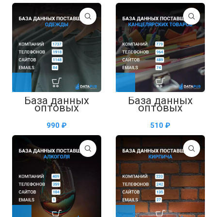
База данных
База данных
оптовых
оптовых
поставщиков
поставщиков
одежды —
канцелярских
₽
₽
таблица в Excel
товаров —
таблица в Excel