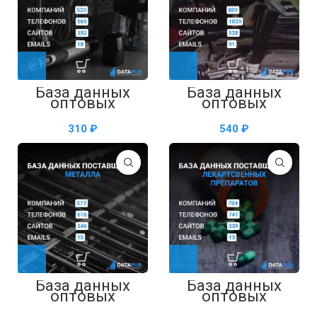
База данных
База данных
оптовых
оптовых
поставщиков
поставщиков
бытовой техники
моторных масел
₽
₽
— таблица в
— таблица в
Excel
Excel
База данных
База данных
оптовых
оптовых
поставщиков
поставщиков