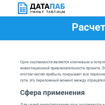
Расчет
Срок окупаемости является ключевым и попул
инвестиционной привлекательности проекта. Э
итогом чистая прибыль покрывает все первон
сути, это переломный момент между отрицате
Сфера применения
Для целей инвестирования срок окупаемости ил