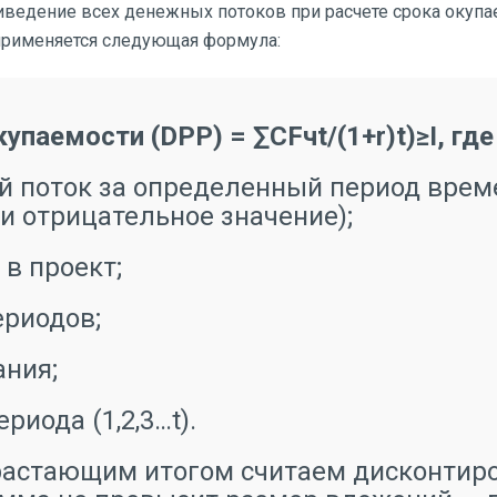
ведение всех денежных потоков при расчете срока окуп
 применяется следующая формула:
паемости (DPP) = ∑CFчt/(1+r)t)≥I, где
 поток за определенный период врем
 и отрицательное значение);
в проект;
ериодов;
ания;
риода (1,2,3…t).
астающим итогом считаем дисконтир