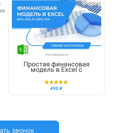
о
го
В КОРЗИНУ
Простая финансовая
модель в Excel с
формулами и расчетом NPV,
IRR, DPP, PI, ROI
₽
ать звонок