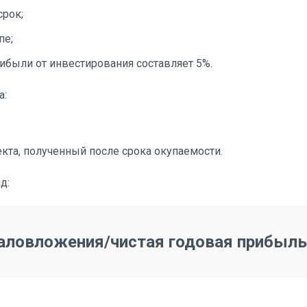
срок;
пе;
ибыли от инвестирования составляет 5%.
а:
кта, полученный после срока окупаемости.
д:
таловложения/чистая годовая прибыль