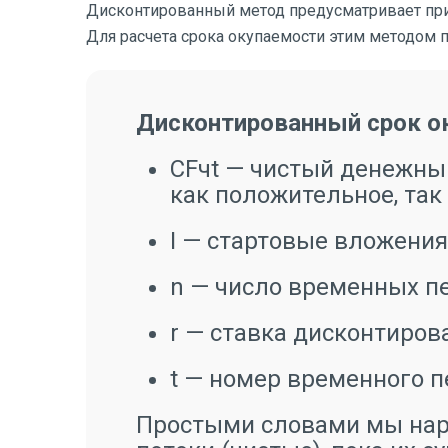
Дисконтированный метод предусматривает при
Для расчета срока окупаемости этим методом
Дисконтированный срок оку
CFч
t
— чистый денежный
как положительное, так
I —
стартовые вложения 
n — число временных п
r — ставка дисконтиров
t — номер временного пе
Простыми словами мы нар