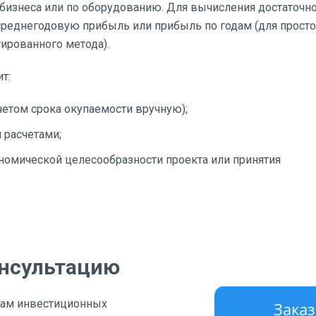
изнеса или по оборудованию. Для вычисления достаточн
среднегодовую прибыль или прибыль по годам (для просто
тированного метода).
т:
четом срока окупаемости вручную);
 расчетами;
ономической целесообразности проекта или принятия
онсультацию
там инвестиционных
Заказ