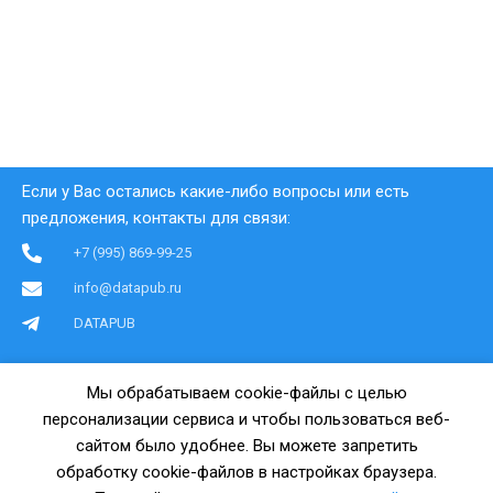
Если у Вас остались какие-либо вопросы или есть
предложения, контакты для связи:
+7 (995) 869-99-25
info@datapub.ru
DATAPUB
ЦИФРОВЫЕ ТОВАРЫ
СЕРВИСЫ
Мы обрабатываем cookie-файлы с целью
Шаблоны готовых таблиц
Финансовая модель онлайн
персонализации сервиса и чтобы пользоваться веб-
Финансовые модели
Калькулятор тарифов РКО
сайтом было удобнее. Вы можете запретить
Бизнес-планы с расчетами
Коды ОКВЭД онлайн
обработку cookie-файлов в настройках браузера.
Базы данных поставщиков
Регистрация бизнеса